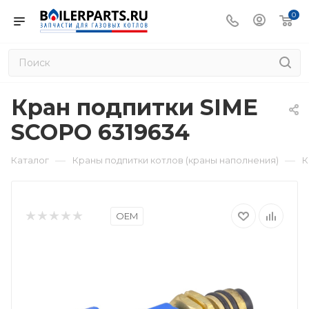
0
Кран подпитки SIME
SCOPO 6319634
—
—
Каталог
Краны подпитки котлов (краны наполнения)
К
OEM