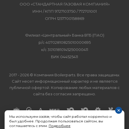
ООО «СТАНДАРТНАЯ ГАЗОВАЯ КОМПАНИЯ»
ИНН / КПП 9727103750 / 772701001
ОГРН 1257700158869
Филиал «Центральный» Банка ВТБ (ПАО)
р/с 40702810825010000695
к/с 30101810145250000411
БИК 044525411
2017 - 2026 © Компания Boilerparts. Все права защищены.
Сайт несет информационный характер и не является
публичной офертой. Копирование любых материалов с
сайта без согласия запрещено.
×
Мы используем cookie, чтобы сайт работал корректно и
был удобнее. Продолжая пользоваться сайтом, вы
соглашаетесь с этим.
Подробнее