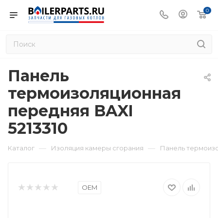
0
Панель
термоизоляционная
передняя BAXI
5213310
—
—
Каталог
Изоляция камеры сгорания
Панель термоизо
OEM