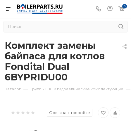
0
Комплект замены
байпаса для котлов
Fondital Dual
6BYPRIDU00
—
—
Каталог
Группы ГВС и гидравлические комплектующие
Оригинал в коробке