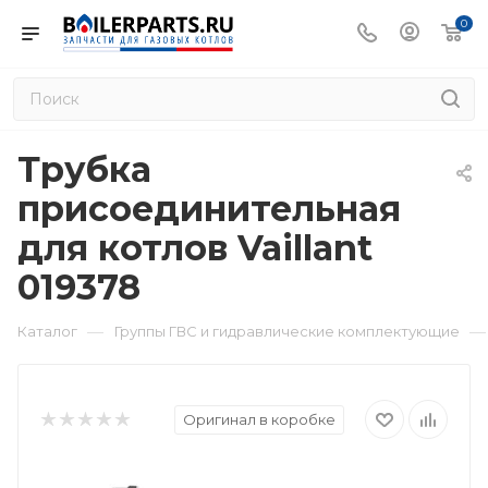
0
Трубка
присоединительная
для котлов Vaillant
019378
—
—
Каталог
Группы ГВС и гидравлические комплектующие
Оригинал в коробке