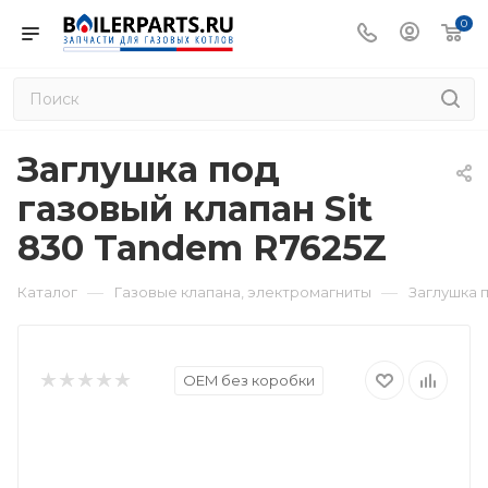
0
Заглушка под
газовый клапан Sit
830 Tandem R7625Z
—
—
Каталог
Газовые клапана, электромагниты
Заглушка п
OEM без коробки