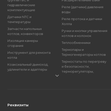
Группы ГВС и
Расширительные баки
гидравлические
Реле (датчики) давления
комплектующие
воды
Датчики NTC и
Реле протока и датчики
температуры
Холла
Запчасти напольных
Ручки и кнопки управления
котлов, конвекторов
котлов и колонок
Изоляция камеры
Теплообменники
сгорания
Термопары и
Инструмент для ремонта
Термогенераторы котлов
котла
Термостаты по перегреву
Коаксиальный дымоход,
и безопасности,
удлинители и адаптеры
терморегуляторы,
Краны подпитки котлов
регуляторы температуры
(краны наполнения)
Трансформаторы розжига,
Магниевые аноды, гильзы
Блоки розжига
и тэны
Циркуляционные Насосы,
Манометры, термометры
Топливные Насосы, Улитки
Реквизиты
и термоманометры
Электроды котлов и