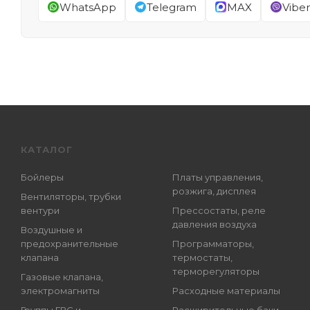
WhatsApp
Telegram
MAX
Viber
КАТАЛОГ
Бойлеры
Платы управления,
розжига, дисплея
Вентиляторы, трубки
вентури
Прессостаты, реле
давления воздуха
Воздушные и
предохранительные
Программаторы,
клапана
термостаты,
терморегуляторы
Газовые клапана,
электромагниты
Расходные материалы