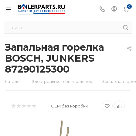
0
Запальная горелка
BOSCH, JUNKERS
87290125300
—
—
Каталог
Электроды котлов и колонок
Запальная горе
OEM без коробки