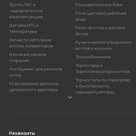
Группы ГВС и
Расширительные баки
гидравлические
Реле (датчики) давления
комплектующие
воды
Датчики NTC и
Реле протока и датчики
температуры
Холла
Запчасти напольных
Ручки и кнопки управления
котлов, конвекторов
котлов и колонок
Изоляция камеры
Теплообменники
сгорания
Термопары и
Инструмент для ремонта
Термогенераторы котлов
котла
Термостаты по перегреву
Коаксиальный дымоход,
и безопасности,
удлинители и адаптеры
терморегуляторы,
Краны подпитки котлов
регуляторы температуры
(краны наполнения)
Трансформаторы розжига,
Магниевые аноды, гильзы
Блоки розжига
и тэны
Циркуляционные Насосы,
Манометры, термометры
Топливные Насосы, Улитки
Реквизиты
и термоманометры
Электроды котлов и