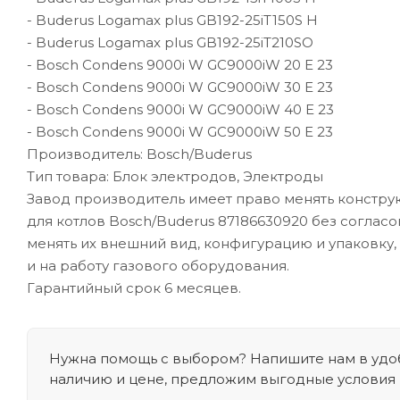
- Buderus Logamax plus GB192-25iT150S H
- Buderus Logamax plus GB192-25iT210SO
- Bosch Condens 9000i W GC9000iW 20 E 23
- Bosch Condens 9000i W GC9000iW 30 E 23
- Bosch Condens 9000i W GC9000iW 40 E 23
- Bosch Condens 9000i W GC9000iW 50 E 23
Производитель: Bosch/Buderus
Тип товара: Блок электродов, Электроды
Завод производитель имеет право менять констру
для котлов Bosch/Buderus 87186630920 без соглас
менять их внешний вид, конфигурацию и упаковку,
и на работу газового оборудования.
Гарантийный срок 6 месяцев.
Нужна помощь с выбором? Напишите нам в удоб
наличию и цене, предложим выгодные условия