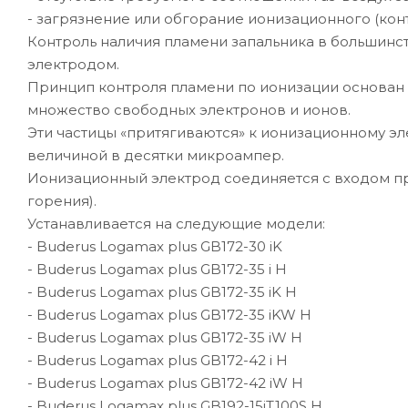
- загрязнение или обгорание ионизационного (кон
Контроль наличия пламени запальника в большинс
электродом.
Принцип контроля пламени по ионизации основан н
множество свободных электронов и ионов.
Эти частицы «притягиваются» к ионизационному э
величиной в десятки микроампер.
Ионизационный электрод соединяется с входом пр
горения).
Устанавливается на следующие модели:
- Buderus Logamax plus GB172-30 iK
- Buderus Logamax plus GB172-35 i H
- Buderus Logamax plus GB172-35 iK H
- Buderus Logamax plus GB172-35 iKW H
- Buderus Logamax plus GB172-35 iW H
- Buderus Logamax plus GB172-42 i H
- Buderus Logamax plus GB172-42 iW H
- Buderus Logamax plus GB192-15iT100S H