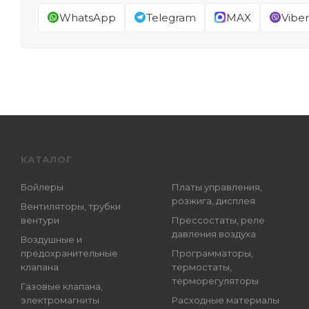
WhatsApp
Telegram
MAX
Viber
КАТАЛОГ
Бойлеры
Платы управления,
розжига, дисплея
Вентиляторы, трубки
вентури
Прессостаты, реле
давления воздуха
Воздушные и
предохранительные
Программаторы,
клапана
термостаты,
терморегуляторы
Газовые клапана,
электромагниты
Расходные материалы