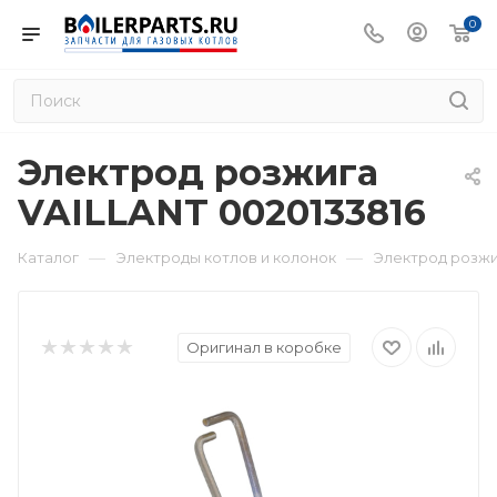
0
Электрод розжига
VAILLANT 0020133816
—
—
Каталог
Электроды котлов и колонок
Электрод розжи
Оригинал в коробке