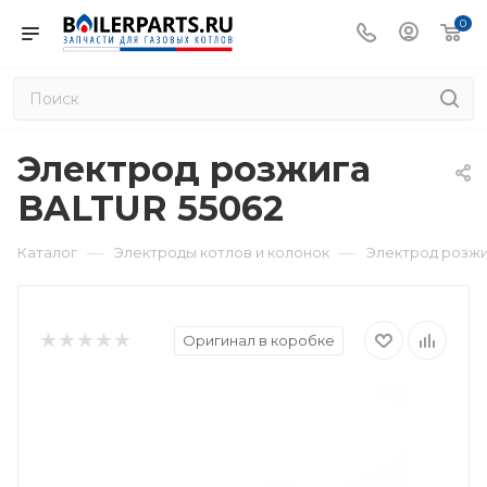
0
Электрод розжига
BALTUR 55062
—
—
Каталог
Электроды котлов и колонок
Электрод розжи
Оригинал в коробке