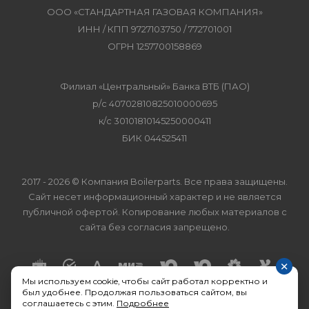
ООО «СТАНДАРТНАЯ ГАЗОВАЯ КОМПАНИЯ»
ИНН / КПП 9727103750 / 772701001
ОГРН 1257700158869
Филиал «Центральный» Банка ВТБ (ПАО)
р/с 40702810825010000695
к/с 30101810145250000411
БИК 044525411
2017 - 2026 © Компания Boilerparts. Все права защищены.
Сайт несет информационный характер и не является
публичной офертой. Копирование любых материалов с
сайта без согласия запрещено.
×
Мы используем cookie, чтобы сайт работал корректно и
был удобнее. Продолжая пользоваться сайтом, вы
соглашаетесь с этим.
Подробнее