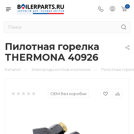
0
Пилотная горелка
THERMONA 40926
—
—
Каталог
Электроды котлов и колонок
Пилотная горе
OEM без коробки