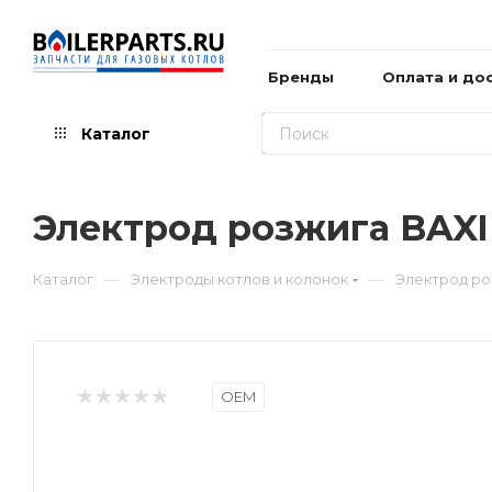
Бренды
Оплата и до
Каталог
Электрод розжига BAXI
—
—
Каталог
Электроды котлов и колонок
Электрод ро
OEM