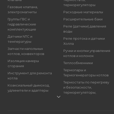
терморегуляторы
Газовые клапана,
электромагниты
Расходные материалы
Группы ГВС и
Расширительные баки
гидравлические
Реле (датчики) давления
комплектующие
воды
Датчики NTC и
Реле протока и датчики
температуры
Холла
Запчасти напольных
Ручки и кнопки управления
котлов, конвекторов
котлов и колонок
Изоляция камеры
Теплообменники
сгорания
Термопары и
Инструмент для ремонта
Термогенераторы котлов
котла
Термостаты по перегреву
Коаксиальный дымоход,
и безопасности,
удлинители и адаптеры
терморегуляторы,
Краны подпитки котлов
регуляторы температуры
(краны наполнения)
Трансформаторы розжига,
Магниевые аноды, гильзы
Блоки розжига