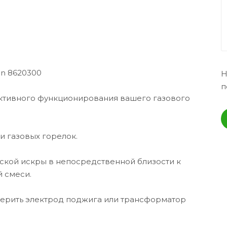
en 8620300
Н
п
ективного функционирования вашего газового
и газовых горелок.
еской искры в непосредственной близости к
 смеси.
оверить электрод поджига или трансформатор