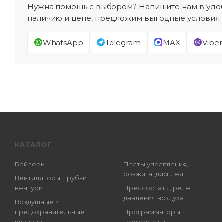
Нужна помощь с выбором? Напишите нам в удоб
наличию и цене, предложим выгодные условия
WhatsApp
Telegram
MAX
Viber
КАТАЛОГ
Бойлеры
Платы управления,
розжига, дисплея
Вентиляторы, трубки
вентури
Прессостаты, реле
давления воздуха
Воздушные и
предохранительные
Программаторы,
клапана
термостаты,