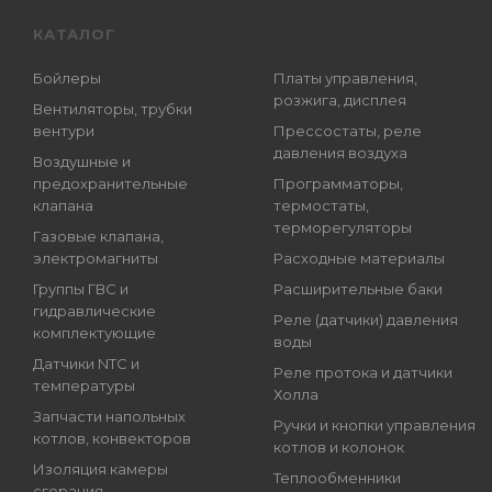
КАТАЛОГ
Бойлеры
Платы управления,
розжига, дисплея
Вентиляторы, трубки
вентури
Прессостаты, реле
давления воздуха
Воздушные и
предохранительные
Программаторы,
клапана
термостаты,
терморегуляторы
Газовые клапана,
электромагниты
Расходные материалы
Группы ГВС и
Расширительные баки
гидравлические
Реле (датчики) давления
комплектующие
воды
Датчики NTC и
Реле протока и датчики
температуры
Холла
Запчасти напольных
Ручки и кнопки управления
котлов, конвекторов
котлов и колонок
Изоляция камеры
Теплообменники
сгорания