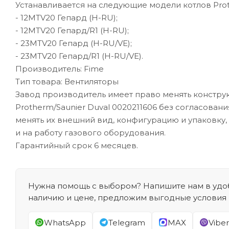
Устанавливается на следующие модели котлов Pro
- 12MTV20 Гепард (H-RU);
- 12MTV20 Гепард/R1 (H-RU);
- 23MTV20 Гепард (H-RU/VE);
- 23MTV20 Гепард/R1 (H-RU/VE).
Производитель: Fime
Тип товара: Вентиляторы
Завод производитель имеет право менять констру
Protherm/Saunier Duval 0020211606 без согласован
менять их внешний вид, конфигурацию и упаковку,
и на работу газового оборудования.
Гарантийный срок 6 месяцев.
Нужна помощь с выбором? Напишите нам в удоб
наличию и цене, предложим выгодные условия
WhatsApp
Telegram
MAX
Viber