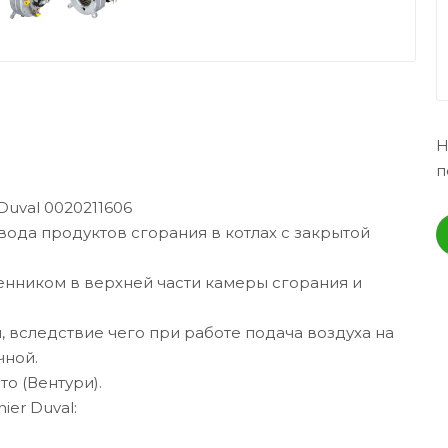
Н
п
Duval 0020211606
ода продуктов сгорания в котлах с закрытой
нником в верхней части камеры сгорания и
 вследствие чего при работе подача воздуха на
чной.
то (Вентури).
er Duval: