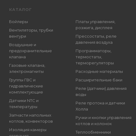
КАТАЛОГ
Бойлеры
Платы управления,
розжига, дисплея
Вентиляторы, трубки
вентури
Прессостаты, реле
давления воздуха
Воздушные и
предохранительные
Программаторы,
клапана
термостаты,
терморегуляторы
Газовые клапана,
электромагниты
Расходные материалы
Группы ГВС и
Расширительные баки
гидравлические
Реле (датчики) давления
комплектующие
воды
Датчики NTC и
Реле протока и датчики
температуры
Холла
Запчасти напольных
Ручки и кнопки управления
котлов, конвекторов
котлов и колонок
Изоляция камеры
Теплообменники
сгорания