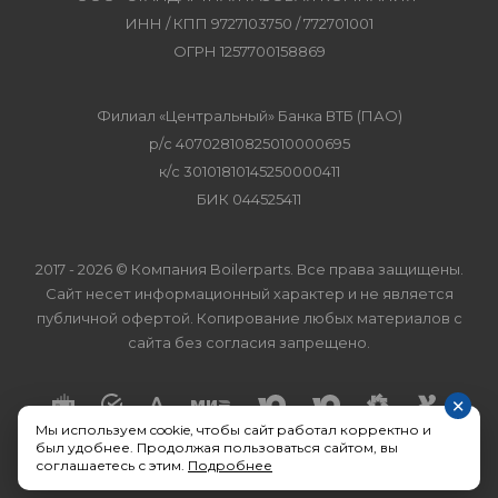
ИНН / КПП 9727103750 / 772701001
ОГРН 1257700158869
Филиал «Центральный» Банка ВТБ (ПАО)
р/с 40702810825010000695
к/с 30101810145250000411
БИК 044525411
2017 - 2026 © Компания Boilerparts. Все права защищены.
Сайт несет информационный характер и не является
публичной офертой. Копирование любых материалов с
сайта без согласия запрещено.
×
Мы используем cookie, чтобы сайт работал корректно и
был удобнее. Продолжая пользоваться сайтом, вы
соглашаетесь с этим.
Подробнее