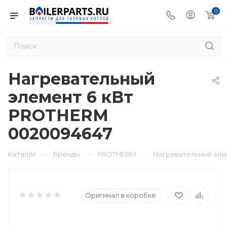
0
Нагревательный
элемент 6 кВт
PROTHERM
0020094647
—
—
—
Каталог
Бренды
PROTHERM
Нагревательный эле
Оригинал в коробке