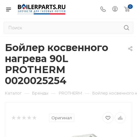
0
Бойлер косвенного
нагрева 90L
PROTHERM
0020025254
—
—
—
Каталог
Бренды
PROTHERM
Бойлер косвенного 
Оригинал