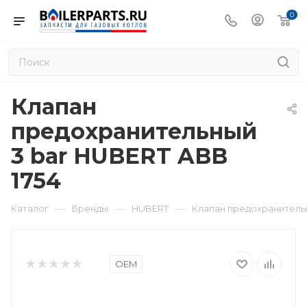
0
Клапан
предохранительный
3 bar HUBERT ABB
1754
—
—
—
Каталог
Бренды
HUBERT
Клапан предохранительн
OEM