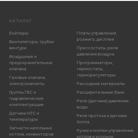
КАТАЛОГ
Бойлеры
Платы управления,
розжига, дисплея
Вентиляторы, трубки
вентури
Прессостаты, реле
давления воздуха
Воздушные и
предохранительные
Программаторы,
клапана
термостаты,
терморегуляторы
Газовые клапана,
электромагниты
Расходные материалы
Группы ГВС и
Расширительные баки
гидравлические
Реле (датчики) давления
комплектующие
воды
Датчики NTC и
Реле протока и датчики
температуры
Холла
Запчасти напольных
Ручки и кнопки управления
котлов, конвекторов
котлов и колонок