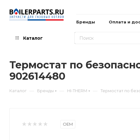
Бренды
Оплата и до
Каталог
Термостат по безопасно
902614480
—
—
—
Каталог
Бренды
HI-THERM
Термостат по без
OEM