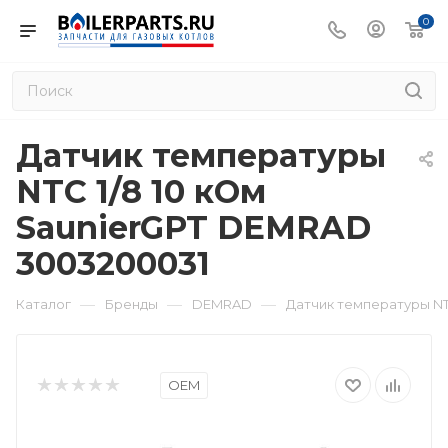
0
Датчик температуры
NTC 1/8 10 кОм
SaunierGPT DEMRAD
3003200031
—
—
—
Каталог
Бренды
DEMRAD
Датчик температуры NT
OEM