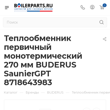
0
Теплообменник
первичный
монотермический
270 мм BUDERUS
SaunierGPT
8718643983
—
—
—
Каталог
Бренды
BUDERUS
Теплообменник перви