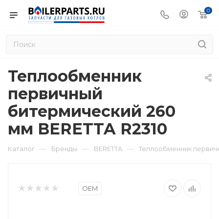
0
Теплообменник
первичный
битермический 260
мм BERETTA R2310
—
—
—
Каталог
Бренды
BERETTA
Теплообменник первичн
OEM