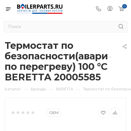
0
Термостат по
безопасности(аварийны
по перегреву) 100 °С
BERETTA 20005585
—
—
—
Каталог
Бренды
BERETTA
Термостат по безопасн
OEM