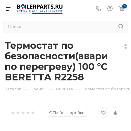
0
Термостат по
безопасности(аварийны
по перегреву) 100 °С
BERETTA R2258
—
—
—
Каталог
Бренды
BERETTA
Термостат по безопасно
OEM без коробки