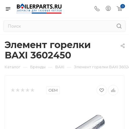
0
Элемент горелки
BAXI 3602450
—
—
—
Каталог
Бренды
BAXI
Элемент горелки BAXI 3602
OEM