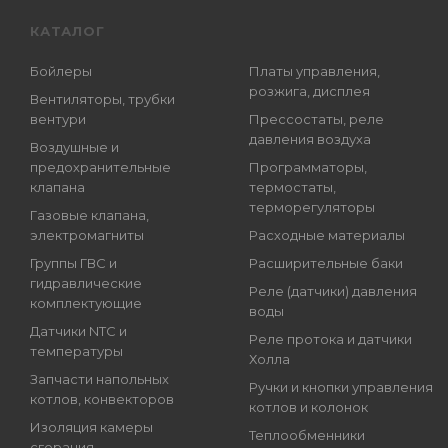
КАТАЛОГ
Бойлеры
Платы управления,
розжига, дисплея
Вентиляторы, трубки
вентури
Прессостаты, реле
давления воздуха
Воздушные и
предохранительные
Программаторы,
клапана
термостаты,
терморегуляторы
Газовые клапана,
электромагниты
Расходные материалы
Группы ГВС и
Расширительные баки
гидравлические
Реле (датчики) давления
комплектующие
воды
Датчики NTC и
Реле протока и датчики
температуры
Холла
Запчасти напольных
Ручки и кнопки управления
котлов, конвекторов
котлов и колонок
Изоляция камеры
Теплообменники
сгорания