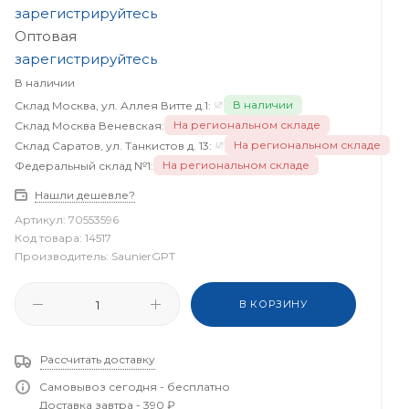
зарегистрируйтесь
Оптовая
зарегистрируйтесь
В наличии
В наличии
Склад Москва, ул. Аллея Витте д.1:
На региональном складе
Склад Москва Веневская:
На региональном складе
Склад Саратов, ул. Танкистов д. 13:
На региональном складе
Федеральный склад №1:
Нашли дешевле?
Артикул:
70553596
Код товара:
14517
Производитель:
SaunierGPT
В КОРЗИНУ
Рассчитать доставку
Самовывоз сегодня - бесплатно
Доставка завтра - 390 ₽