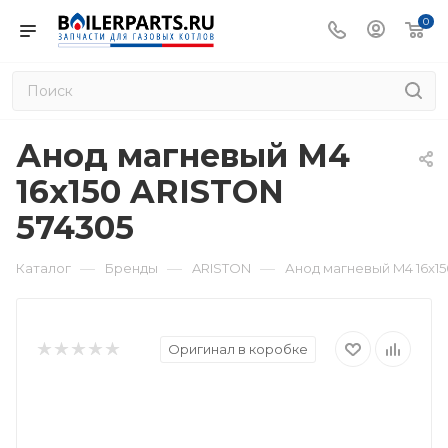
0
Анод магневый M4
16x150 ARISTON
574305
—
—
—
Каталог
Бренды
ARISTON
Анод магневый M4 16x15
Оригинал в коробке