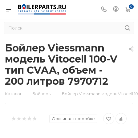
0
Бойлер Viessmann
модель Vitocell 100-V
тип CVAA, объем -
200 литров 7970712
—
—
Каталог
Бойлеры
Бойлер Viessmann модель Vitocell 10
Оригинал в коробке