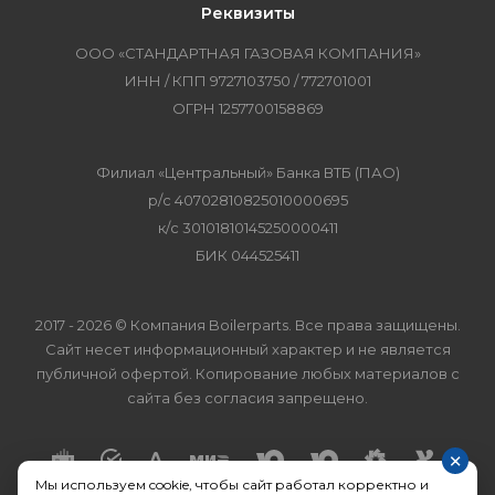
Реквизиты
ООО «СТАНДАРТНАЯ ГАЗОВАЯ КОМПАНИЯ»
ИНН / КПП 9727103750 / 772701001
ОГРН 1257700158869
Филиал «Центральный» Банка ВТБ (ПАО)
р/с 40702810825010000695
к/с 30101810145250000411
БИК 044525411
2017 - 2026 © Компания Boilerparts. Все права защищены.
Сайт несет информационный характер и не является
публичной офертой. Копирование любых материалов с
сайта без согласия запрещено.
×
Мы используем cookie, чтобы сайт работал корректно и